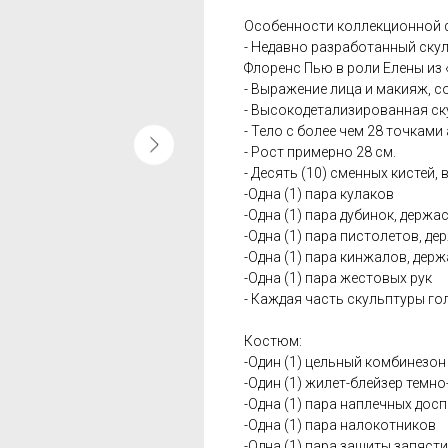
Особенности коллекционной ф
- Недавно разработанный ску
Флоренс Пью в роли Елены из 
- Выражение лица и макияж, 
- Высокодетализированная ск
- Тело с более чем 28 точками
- Рост примерно 28 см.
- Десять (10) сменных кистей,
-Одна (1) пара кулаков
-Одна (1) пара дубинок, держас
-Одна (1) пара пистолетов, де
-Одна (1) пара кинжалов, дер
-Одна (1) пара жестовых рук
- Каждая часть скульптуры г
Костюм:
-Один (1) цельный комбинезон
-Один (1) жилет-блейзер темно
-Одна (1) пара наплечных дос
-Одна (1) пара налокотников
-Одна (1) пара защиты запясти