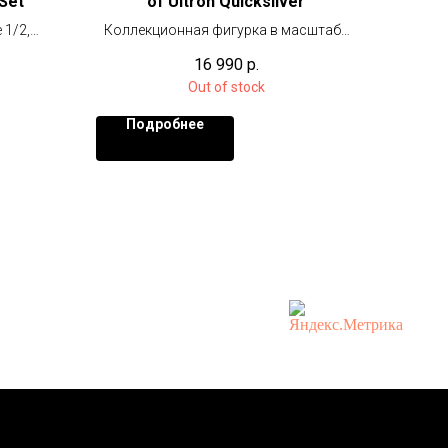
Set
of Ultron Quicksilver
1/2,
Коллекционная фигурка в масштабе
 шт на
1/6 (30 см)
16 990
р.
Out of stock
Подробнее