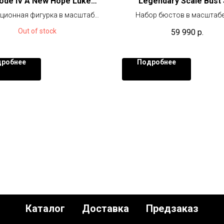
ode IV A New Hope Luke
Legendary Scale Bust 
Skywalker
ционная фигурка в масштабе
Набор бюстов в масштабе 
1/6 (30 см)
Лимитированный тираж 200
Out of stock
59 990
р.
весь мир.
робнее
Подробнее
Каталог
Доставка
Предзаказ