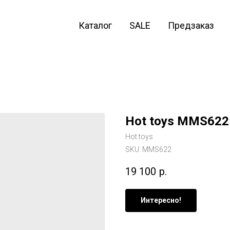
Каталог
SALE
Предзаказ
Hot toys MMS622 
Hot toys
SKU:
MMS622
19 100
р.
Интересно!