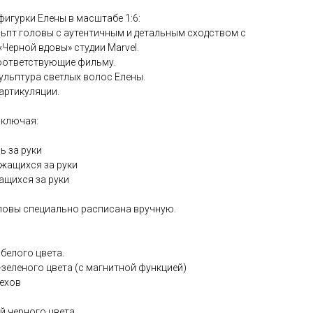
игурки Елены в масштабе 1:6:
льпт головы с аутентичным и детальным сходством с
«Черной вдовы» студии Marvel.
соответствующие фильму.
ульптура светлых волос Елены.
 артикуляции.
 включая:
ь за руки
ржащихся за руки
жащихся за руки
оловы специально расписана вручную.
 белого цвета.
-зеленого цвета (с магнитной функцией)
пехов
й черного цвета.