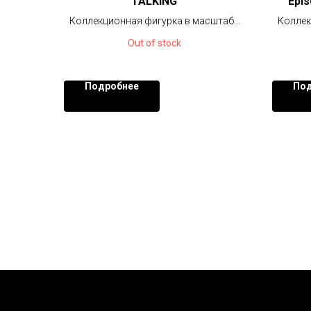
TALKING
Epis
Коллекционная фигурка в масштабе
Коллек
1/6 (30 см), Звуковой модуль с
Out of stock
пультом ДУ.
Подробнее
Под