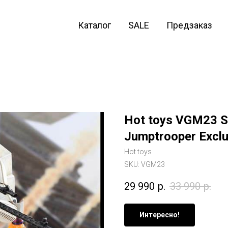
Каталог
SALE
Предзаказ
Hot toys VGM23 St
Jumptrooper Exclu
Hot toys
SKU:
VGM23
29 990
р.
33 990
р.
Интересно!