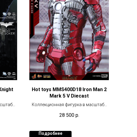
Knight
Hot toys MMS400D18 Iron Man 2
Mark 5 V Diecast
асштабе
Коллекционная фигурка в масштабе
1/6 (30 см)
28 500
р.
Подробнее