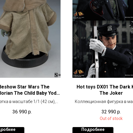
deshow Star Wars The
Hot toys DX01 The Dark 
orian The Child Baby Yoda
The Joker
Life-Size Statue
этка в масштабе 1/1 (42 см),
Коллекционная фигурка в м
Лимитированный тираж
1/6 (30 см)
36 990
р.
32 990
р.
Out of stock
робнее
Подробнее