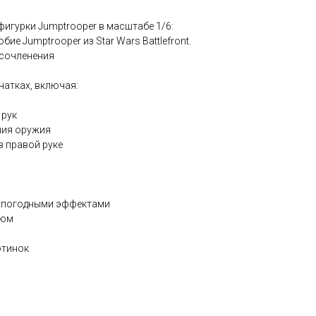
игурки Jumptrooper в масштабе 1/6:
бие Jumptrooper из Star Wars Battlefront.
 сочленения
рчатках, включая:
 рук
ания оружия
 в правой руке
 с погодными эффектами
тюм
отинок
а