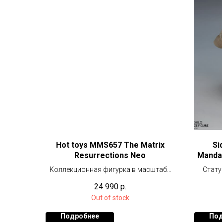
Hot toys MMS657 The Matrix
Si
Resurrections Neo
Mandal
Коллекционная фигурка в масштабе
Стату
1/6 (32 см)
24 990
р.
Out of stock
Подробнее
Под