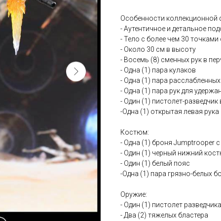
Особенности коллекционной ф
- Аутентичное и детальное подо
- Тело с более чем 30 точками
- Около 30 см в высоту
- Восемь (8) сменных рук в пе
- Одна (1) пара кулаков
- Одна (1) пара расслабленных
- Одна (1) пара рук для удерж
- Один (1) пистолет-разведчик
-Одна (1) открытая левая рука
Костюм:
- Одна (1) броня Jumptrooper
- Один (1) черный нижний кос
- Один (1) белый пояс
-Одна (1) пара грязно-белых б
Оружие:
- Один (1) пистолет разведчик
- Два (2) тяжелых бластера