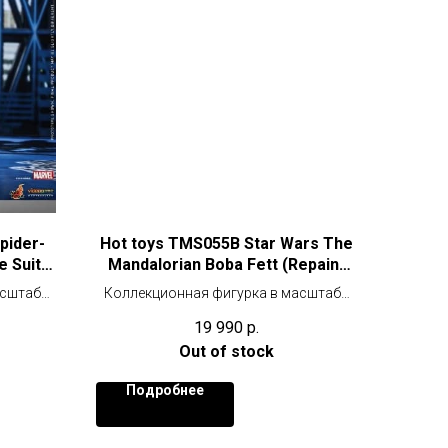
pider-
Hot toys TMS055B Star Wars The
 Suit)
Mandalorian Boba Fett (Repaint
Armor) Special Edition
асштабе
Коллекционная фигурка в масштабе
1/6 (30 см), специальное издание с
19 990
р.
доп. аксессуарами.
Out of stock
Подробнее