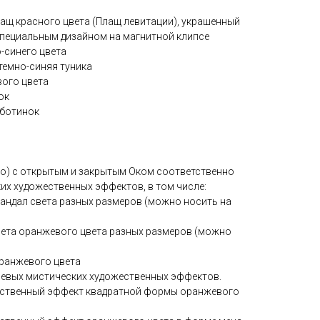
плащ красного цвета (Плащ левитации), украшенный
пециальным дизайном на магнитной клипсе
о-синего цвета
-темно-синяя туника
вого цвета
юк
х ботинок
тто) с открытым и закрытым Оком соответственно
ких художественных эффектов, в том числе:
 мандал света разных размеров (можно носить на
света оранжевого цвета разных размеров (можно
 оранжевого цвета
боевых мистических художественных эффектов.
жественный эффект квадратной формы оранжевого