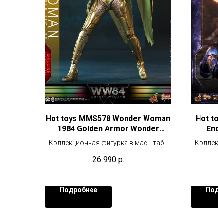
Hot toys MMS578 Wonder Woman
Hot t
1984 Golden Armor Wonder
En
Woman (Deluxe Version)
(
Коллекционная фигурка в масштабе
Коллек
1/6 (30 см)
26 990
р.
Подробнее
Под