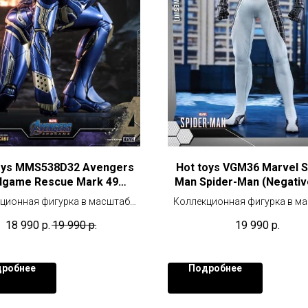
oys MMS538D32 Avengers
Hot toys VGM36 Marvel S
dgame Rescue Mark 49
Man Spider-Man (Negative
Pepper Potts) Diecast
Exclusive
ционная фигурка в масштабе
Коллекционная фигурка в м
1/6 (30 см)
1/6 (30 см)
18 990
р.
19 990
р.
19 990
р.
робнее
Подробнее