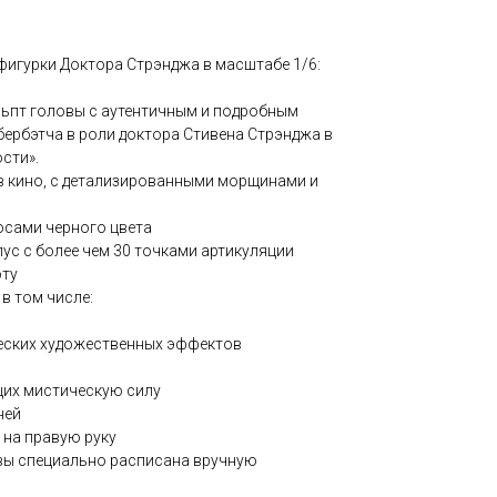
игурки Доктора Стрэнджа в масштабе 1/6:
льпт головы с аутентичным и подробным
ербэтча в роли доктора Стивена Стрэнджа в
сти».
 в кино, с детализированными морщинами и
осами черного цвета
ус с более чем 30 точками артикуляции
оту
 в том числе:
ических художественных эффектов
ющих мистическую силу
ней
 на правую руку
овы специально расписана вручную