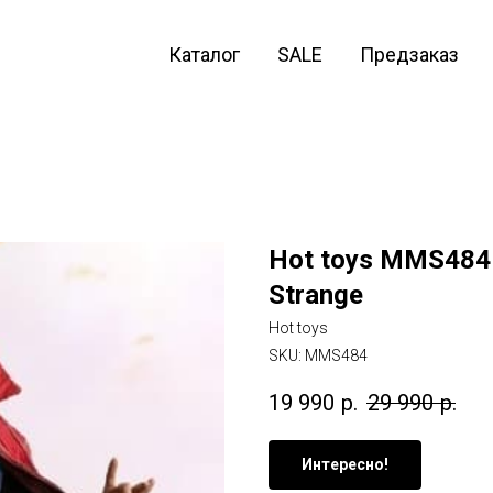
Каталог
SALE
Предзаказ
Hot toys MMS484 A
Strange
Hot toys
SKU:
MMS484
19 990
р.
29 990
р.
Интересно!