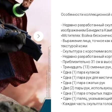
Особенности коллекционной ф
- Недавно разработанный ску
изображением Бенедикта Камб
«Мстителях: Война бесконечно
- Выражение лица, точное как
текстурой кожи
- Скульптура с короткими вол
- Недавно разработанный корп
- Приблизительно 31 см в выс
- Тринадцать (13) сменных рук,
• Одна (1) пара кулаков
• Одна (1) пара рук для мист
• Одна (1) пара сжатых рук
• Две (2) пары рук, использу
• Одна (1) пара открытых ладо
• Один (1) палец, указывающий
- Каждая часть скульпта гол