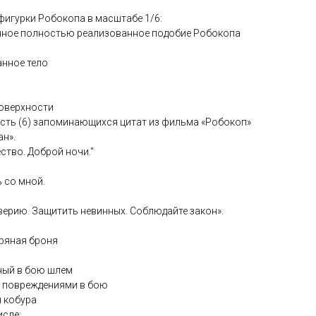
игурки Робокопа в масштабе 1/6:
анное полностью реализованное подобие Робокопа
анное тело
поверхности
сть (6) запоминающихся цитат из фильма «Робокоп»
ан».
ство. Доброй ночи."
ь со мной.
верию. Защитить невинных. Соблюдайте закон».
бряная броня
нный в бою шлем
 с повреждениями в бою
я кобура
исле: