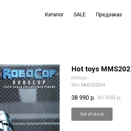
Каталог
SALE
Предзаказ
Hot toys MMS202
Hot toys
SKU:
MMS202D04
38 990
р.
41 990
р.
Out of stock