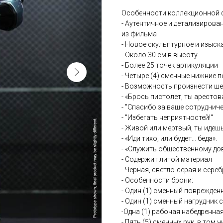
Особенности коллекционной ф
- Аутентичное и детализиров
из фильма
- Новое скульптурное и изыск
- Около 30 см в высоту
- Более 25 точек артикуляции
- Четыре (4) сменные нижние 
- Возможность произнести ше
- «Брось пистолет, ты арестов
- "Спасибо за ваше сотрудниче
- "Избегать неприятностей!"
- Живой или мертвый, ты идеш
- «Иди тихо, или будет… беда».
- «Служить общественному до
- Содержит литой материал
- Черная, светло-серая и сере
- Особенности брони:
- Один (1) сменный поврежде
- Один (1) сменный нагрудник
-Одна (1) рабочая набедренна
- Пять (5) сменных рук, в том ч