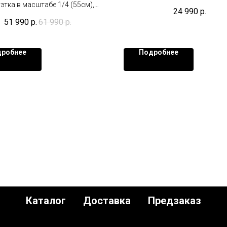
этка в масштабе 1/4 (55см),
1/6 (30 см)
24 990
р.
ированный тираж 1000 шт на
51 990
р.
61 990
р.
весь мир.
робнее
Подробнее
Каталог
Доставка
Предзаказ