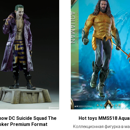
how DC Suicide Squad The
Hot toys MMS518 Aqu
oker Premium Format
Коллекционная фигурка в м