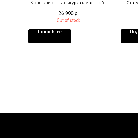
Superman Special Edition
Коллекционная фигурка в масштабе
Стату
1/6 (30 см)
Лимит
26 990
р.
Out of stock
Подробнее
Под