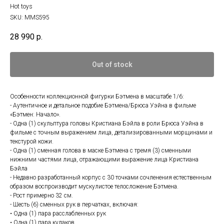
Hot toys
SKU:
MMS595
28 990
р.
Out of stock
Особенности коллекционной фигурки Бэтмена в масштабе 1/6:
- Аутентичное и детальное подобие Бэтмена/Брюса Уэйна в фильме
«Бэтмен: Начало».
- Одна (1) скульптура головы Кристиана Бэйла в роли Брюса Уэйна в
фильме с точным выражением лица, детализированными морщинами и
текстурой кожи.
- Одна (1) сменная голова в маске Бэтмена с тремя (3) сменными
нижними частями лица, отражающими выражение лица Кристиана
Бэйла
- Недавно разработанный корпус с 30 точками сочленения естественным
образом воспроизводит мускулистое телосложение Бэтмена.
- Рост примерно 32 см.
- Шесть (6) сменных рук в перчатках, включая:
• Одна (1) пара расслабленных рук
• Одна (1) пара кулаков