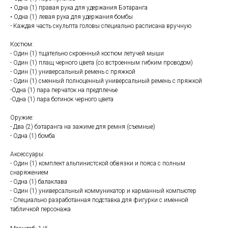
• Одна (1) правая рука для удержания Бэтаранга
• Одна (1) левая рука для удержания бомбы
- Каждая часть скульпта головы специально расписана вручную
Костюм:
- Один (1) тщательно скроенный костюм летучей мыши
- Один (1) плащ черного цвета (со встроенным гибким проводом)
- Один (1) универсальный ремень с пряжкой
- Один (1) сменный полноценный универсальный ремень с пряжкой
-Одна (1) пара перчаток на предплечье
-Одна (1) пара ботинок черного цвета
Оружие:
- Два (2) бэтаранга на зажиме для ремня (съемные)
- Одна (1) бомба
Аксессуары:
- Один (1) комплект альпинистской обвязки и пояса с полным
снаряжением
- Одна (1) балаклава
- Один (1) универсальный коммуникатор и карманный компьютер
- Специально разработанная подставка для фигурки с именной
табличкой персонажа