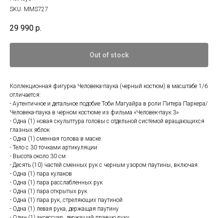
SKU:
MMS727
29 990
р.
Out of stock
Коллекционная фигурка Человека-паука (черный костюм) в масштабе 1/6
отличается:
- Аутентичное и детальное подобие Тоби Магуайра в роли Питера Паркера/
Человека-паука в черном костюме из фильма «Человек-паук 3»
- Одна (1) новая скульптура головы с отдельной системой вращающихся
глазных яблок
- Одна (1) сменная голова в маске
- Тело с 30 точками артикуляции
- Высота около 30 см
- Десять (10) частей сменных рук с черным узором паутины, включая:
- Одна (1) пара кулаков
- Одна (1) пара расслабленных рук
- Одна (1) пара открытых рук
- Одна (1) пара рук, стреляющих паутиной
- Одна (1) левая рука, держащая паутину
- Один (1) аксессуар, держащий правую руку