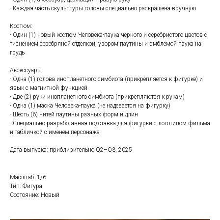
- Каждая часть скульптуры головы специально раскрашена вручную
Костюм:
- Один (1) новый костюм Человека-паука черного и серебристого цветов с
тиснением серебряной отделкой, узором паутины и эмблемой паука на
грудь
Аксессуары:
- Одна (1) голова инопланетного симбиота (прикрепляется к фигурке) и
язык с магнитной функцией
- Две (2) руки инопланетного симбиота (прикрепляются к рукам)
- Одна (1) маска Человека-паука (не надевается на фигурку)
- Шесть (6) нитей паутины разных форм и длин
- Специально разработанная подставка для фигурки с логотипом фильма
и табличкой с именем персонажа
Дата выпуска: приблизительно Q2–Q3, 2025
Масштаб: 1/6
Тип: Фигура
Состояние: Новый