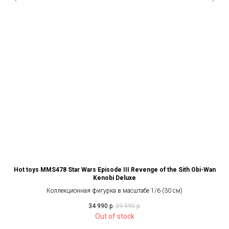
er
Hot toys MMS478 Star Wars Episode III Revenge of the Sith Obi-Wan
Kenobi Deluxe
Коллекционная фигурка в масштабе 1/6 (30 см)
34 990
р.
39 990
р.
Out of stock