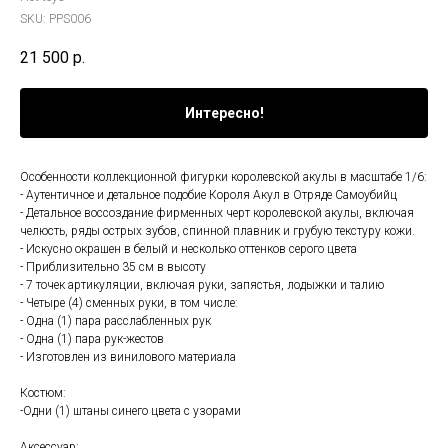
SKU:
PPS006
21 500
р.
Интересно!
Особенности коллекционной фигурки королевской акулы в масштабе 1/6:
- Аутентичное и детальное подобие Короля Акул в Отряде Самоубийц
- Детальное воссоздание фирменных черт королевской акулы, включая
челюсть, ряды острых зубов, спинной плавник и грубую текстуру кожи.
- Искусно окрашен в белый и несколько оттенков серого цвета
- Приблизительно 35 см в высоту
- 7 точек артикуляции, включая руки, запястья, лодыжки и талию
- Четыре (4) сменных руки, в том числе:
- Одна (1) пара расслабленных рук
- Одна (1) пара рук-жестов
- Изготовлен из винилового материала
Костюм:
-Одни (1) штаны синего цвета с узорами
Аксессуар: