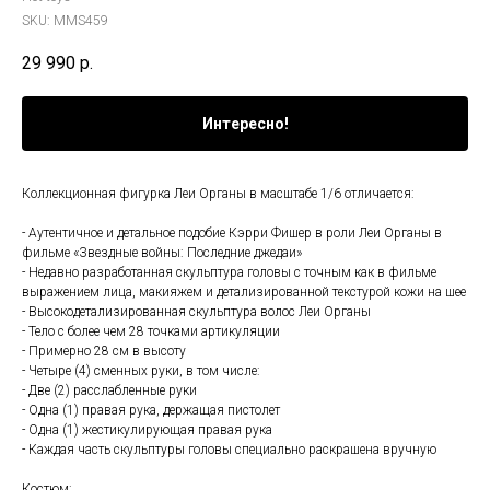
SKU:
MMS459
29 990
р.
Интересно!
Коллекционная фигурка Леи Органы в масштабе 1/6 отличается:
- Аутентичное и детальное подобие Кэрри Фишер в роли Леи Органы в
фильме «Звездные войны: Последние джедаи»
- Недавно разработанная скульптура головы с точным как в фильме
выражением лица, макияжем и детализированной текстурой кожи на шее
- Высокодетализированная скульптура волос Леи Органы
- Тело с более чем 28 точками артикуляции
- Примерно 28 см в высоту
- Четыре (4) сменных руки, в том числе:
- Две (2) расслабленные руки
- Одна (1) правая рука, держащая пистолет
- Одна (1) жестикулирующая правая рука
- Каждая часть скульптуры головы специально раскрашена вручную
Костюм: