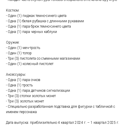
Костюм:
- Один (1) пиджак темно-синего цвета
- Одна (1) белая рубашка с длинными рукавами
- Одна (1) пара брюк темно-синего цвета
- Одна (1) пара черных каблуки
Оружие:
- Один (1) меч-трость
- Один (1) топор
- Три (3) пистолета со съемными магазинами
- Один (1) колесный пистолет
Аксессуары:
- Одна (1) пара очков
- Одна (1) трость
- Одна (1) пара датчиков сигнализации
- Три (3) стопки золотых монет
- Три (3) золотых монет
- Специально разработанная подставка для фигурки с табличкой с
именем персонажа
Дата выпуска: приблизительно 4 квартал 2024 г. – 1 квартал 2025 г.