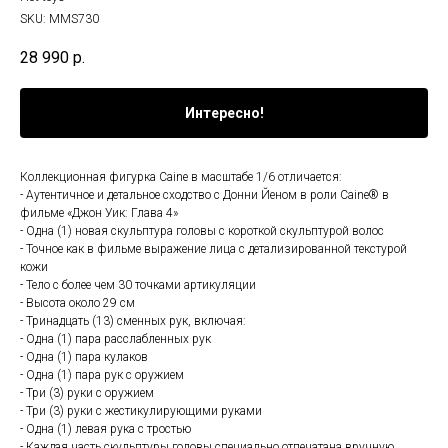
SKU:
MMS730
28 990
р.
Интересно!
Коллекционная фигурка Caine в масштабе 1/6 отличается:
- Аутентичное и детальное сходство с Донни Йеном в роли Caine® в
фильме «Джон Уик: Глава 4»
- Одна (1) новая скульптура головы с короткой скульптурой волос
- Точное как в фильме выражение лица с детализированной текстурой
кожи
- Тело с более чем 30 точками артикуляции
- Высота около 29 см
- Тринадцать (13) сменных рук, включая:
- Одна (1) пара расслабленных рук
- Одна (1) пара кулаков
- Одна (1) пара рук с оружием
- Три (3) руки с оружием
- Три (3) руки с жестикулирующими руками
- Одна (1) левая рука с тростью
- Каждая часть скульптуры головы специально отпечатана вручную