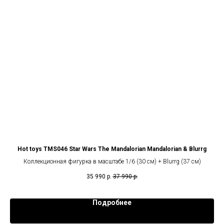
luxe
Hot toys TMS046 Star Wars The Mandalorian Mandalorian & Blurrg
Коллекционная фигурка в масштабе 1/6 (30 см) + Blurrg (37 см)
35 990
р.
37 990
р.
Подробнее