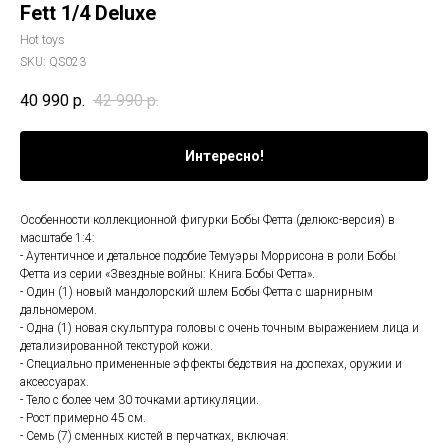
Fett 1/4 Deluxe
Hot toys
SKU:
QS023
40 990
р.
42 990
р.
Интересно!
Особенности коллекционной фигурки Бобы Фетта (делюкс-версия) в
масштабе 1:4:
- Аутентичное и детальное подобие Темуэры Моррисона в роли Бобы
Фетта из серии «Звездные войны: Книга Бобы Фетта».
- Один (1) новый мандолорский шлем Бобы Фетта с шарнирным
дальномером.
- Одна (1) новая скульптура головы с очень точным выражением лица и
детализированной текстурой кожи.
- Специально примененные эффекты бедствия на доспехах, оружии и
аксессуарах.
- Тело с более чем 30 точками артикуляции.
- Рост примерно 45 см.
- Семь (7) сменных кистей в перчатках, включая: