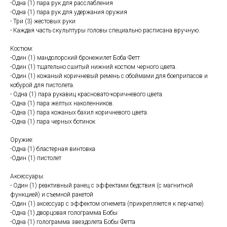
-Одна (1) пара рук для расслабления
-Одна (1) пара рук для удержания оружия
- Три (3) жестовых руки
- Каждая часть скульптуры головы специально расписана вручную.
Костюм:
-Один (1) мандолорский бронежилет Боба Фетт
-Один (1) тщательно сшитый нижний костюм черного цвета.
-Один (1) кожаный коричневый ремень с обоймами для боеприпасов и
кобурой для пистолета.
- Одна (1) пара рукавиц красновато-коричневого цвета.
-Одна (1) пара желтых наколенников.
-Одна (1) пара кожаных бахил коричневого цвета.
-Одна (1) пара черных ботинок
Оружие:
-Одна (1) бластерная винтовка
-Один (1) пистолет
Аксессуары:
- Один (1) реактивный ранец с эффектами бедствия (с магнитной
функцией) и съемной ракетой
-Один (1) аксессуар с эффектом огнемета (прикрепляется к перчатке)
-Одна (1) дворцовая голограмма Бобы
-Одна (1) голограмма звездолета Бобы Фетта