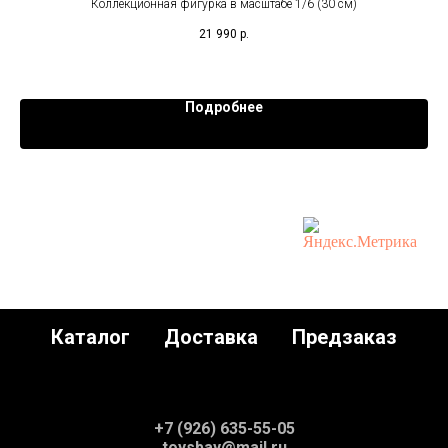
Коллекционная фигурка в масштабе 1/6 (30 см)
На
21 990
р.
Подробнее
Каталог
Доставка
Предзаказ
+7 (926) 635-55-05
toysbay@mail.ru