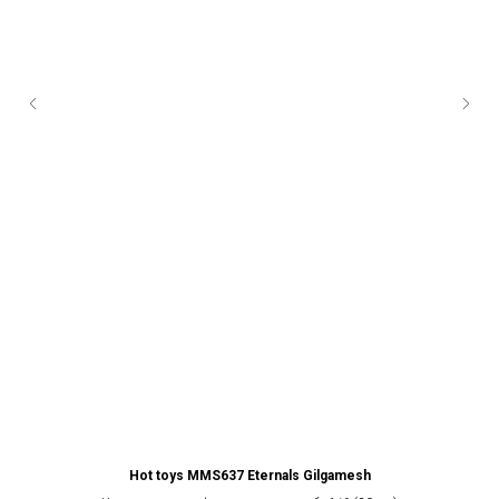
lica
Hot toys MMS637 Eternals Gilgamesh
Ho