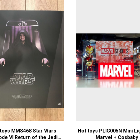
 toys MMS468 Star Wars
Hot toys PLIG005N Mini Li
ode VI Return of the Jedi
Marvel + Соsbаby