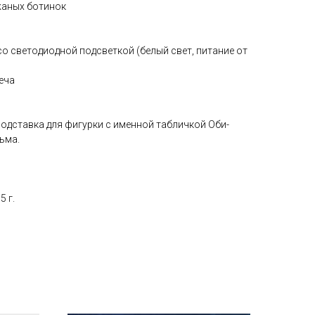
жаных ботинок
 со светодиодной подсветкой (белый свет, питание от
еча
одставка для фигурки с именной табличкой Оби-
ьма.
5 г.