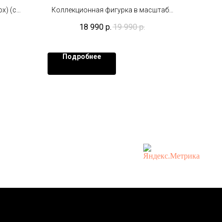
x) (с
Коллекционная фигурка в масштабе
 х11 см.
1/6 (30 см)
18 990
р.
19 990
р.
.
Подробнее