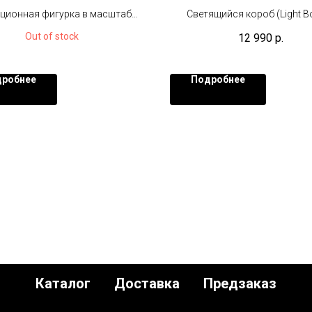
peror Palpatine Deluxe
ционная фигурка в масштабе
Светящийся короб (Light Bo
1/6 (30 см)
фигуркой Соsbаby) Размеры 22
Out of stock
12 990
р.
USB кабель в комплекте
робнее
Подробнее
Каталог
Доставка
Предзаказ