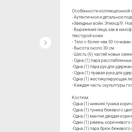
Особенности коллекционной ф
- Аутентичное и детальное по
«Звездных войн: Эпизод IV: Но
- Выражение лица, как в кин
текстурой кожи.
- Тело с более чем 30 точками
- Высота около 30 см.
- Шесть (6) частей новых смен
- Одна (1) пара расслабленных
-Одна (1) пара рук для удержа
- Одна (1) правая рука для уд
-Одна (1) жестикулирующая ле
- Каждая часть скульптуры г
Костюм:
-Одна (1) нижняя туника корич
-Одна (1) туника бежевого цве
-Одна (1) мантия джедая корич
-Один (1) ремень коричневого
-Одна (1) пара брюк бежевого 