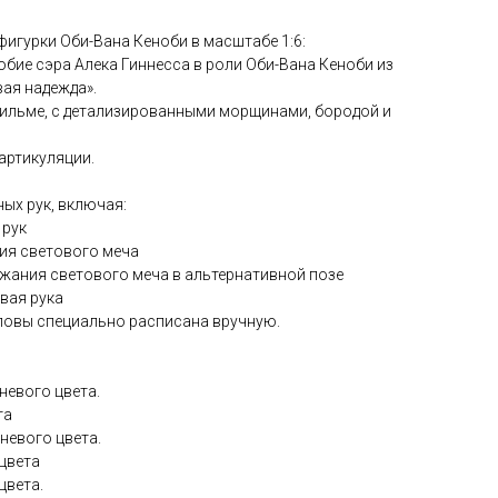
игурки Оби-Вана Кеноби в масштабе 1:6:
добие сэра Алека Гиннесса в роли Оби-Вана Кеноби из
вая надежда».
офильме, с детализированными морщинами, бородой и
 артикуляции.
ных рук, включая:
 рук
ния светового меча
ержания светового меча в альтернативной позе
вая рука
оловы специально расписана вручную.
невого цвета.
та
невого цвета.
 цвета
цвета.