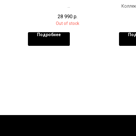
Em
Коллек
Коллекционная фигурка в масштабе
28 990
р.
1/6 (31 см)
Out of stock
Подробнее
Под