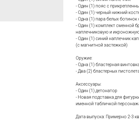
- Один (1) пояс с прикрепле
- Один (1) черный нижний кос
- Одна (1) пара белых ботино
- Один (1) комплект сменной б
наплечниковую и икроножну
- Один (1) синий наплечник ка
(с магнитной застежкой)
Оружие:
- Одна (1) бластерная винтовк
- Два (2) бластерных пистолет
Аксессуары:
- Один (1) детонатор
- Новая подставка для фигурк
именной табличкой персонаж
Дата выпуска: Примерно 2-3 к