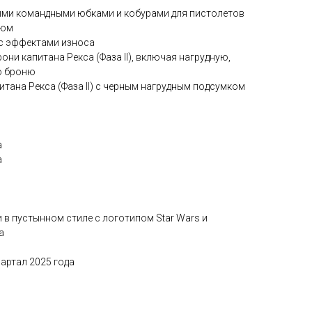
нными командными юбками и кобурами для пистолетов
тюм
к с эффектами износа
рони капитана Рекса (Фаза II), включая нагрудную,
ю броню
питана Рекса (Фаза II) с черным нагрудным подсумком
а
а
и в пустынном стиле с логотипом Star Wars и
а
вартал 2025 года