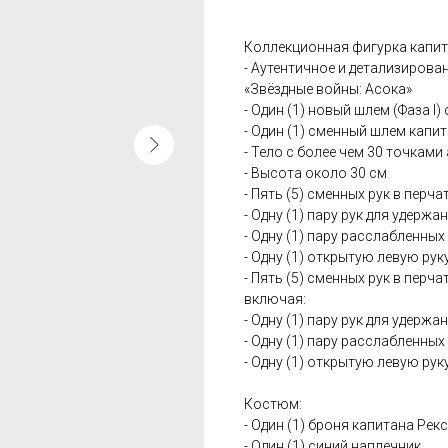
Коллекционная фигурка капита
- Аутентичное и детализиров
«Звёздные войны: Асока»
- Один (1) новый шлем (Фаза 
- Один (1) сменный шлем капит
- Тело с более чем 30 точками
- Высота около 30 см
- Пять (5) сменных рук в перчат
- Одну (1) пару рук для удерж
- Одну (1) пару расслабленных
- Одну (1) открытую левую рук
- Пять (5) сменных рук в перча
включая:
- Одну (1) пару рук для удерж
- Одну (1) пару расслабленных
- Одну (1) открытую левую рук
Костюм:
- Один (1) броня капитана Ре
- Один (1) синий наплечник