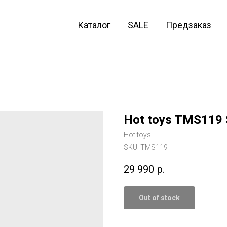
Каталог
SALE
Предзаказ
Hot toys TMS119 
Hot toys
SKU:
TMS119
29 990
р.
Out of stock