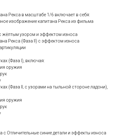
на Рекса в масштабе 1/6 включает в себя:
анное изображение капитана Рекса из фильма
I) с жёлтым узором и эффектом износа
ана Рекса (Фаза II) с эффектом износа
 артикуляции
ках (Фаза I), включая:
ания оружия
 рук
у
тках (Фаза II; с узорами на тыльной стороне ладони),
ания оружия
 рук
у
кса с Отличительные синие детали и эффекты износа