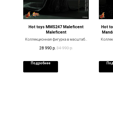
Hot toys MMS247 Maleficent
Hot t
Maleficent
Manda
Коллекционная фигурка в масштабе
Коллек
1/6 (30 см)
28 990
р.
34 990
р.
Подробнее
Под