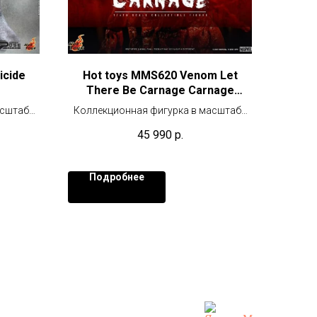
icide
Hot toys MMS620 Venom Let
There Be Carnage Carnage
(Deluxe Version)
асштабе
Коллекционная фигурка в масштабе
1/6 (43 см)
45 990
р.
Подробнее