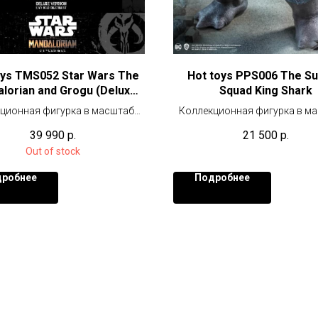
oys TMS052 Star Wars The
Hot toys PPS006 The Su
lorian and Grogu (Deluxe
Squad King Shark
Version)
ционная фигурка в масштабе
Коллекционная фигурка в м
1/6 (30 см)
1/6 (35 см)
39 990
р.
21 500
р.
Out of stock
робнее
Подробнее