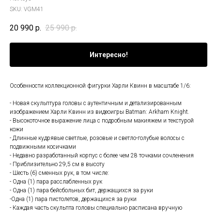
SKU:
VGM41
20 990
р.
25 990
р.
Интересно!
Особенности коллекционной фигурки Харли Квинн в масштабе 1/6:
- Новая скульптура головы с аутентичным и детализированным
изображением Харли Квинн из видеоигры Batman: Arkham Knight.
- Высокоточное выражение лица с подробным макияжем и текстурой
кожи
- Длинные кудрявые светлые, розовые и светло-голубые волосы с
подвижными косичками
- Недавно разработанный корпус с более чем 28 точками сочленения
- Приблизительно 29,5 см в высоту
- Шесть (6) сменных рук, в том числе:
- Одна (1) пара расслабленных рук
- Одна (1) пара бейсбольных бит, держащихся за руки
-Одна (1) пара пистолетов, держащихся за руки
- Каждая часть скульпта головы специально расписана вручную