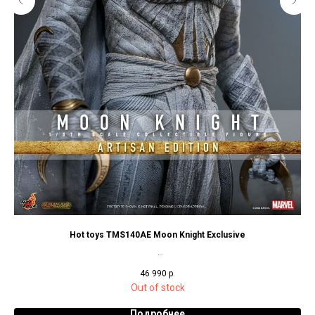
Hot toys TMS140AE Moon Knight Exclusive
Коллекционная фигурка в масштабе 1/6 (29 см), Artisan Edition, 2500
46 990
р.
экземпляров на мир
Out of stock
Подробнее