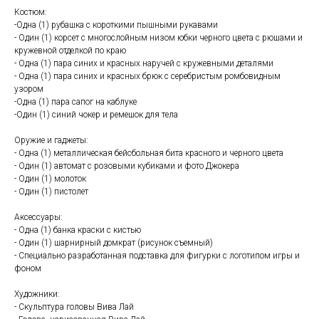
Костюм:
-Одна (1) рубашка с короткими пышными рукавами
- Один (1) корсет с многослойным низом юбки черного цвета с рюшами и
кружевной отделкой по краю
- Одна (1) пара синих и красных наручей с кружевными деталями
- Одна (1) пара синих и красных брюк с серебристым ромбовидным
узором
-Одна (1) пара сапог на каблуке
-Один (1) синий чокер и ремешок для тела
Оружие и гаджеты:
- Одна (1) металлическая бейсбольная бита красного и черного цвета
- Один (1) автомат с розовыми кубиками и фото Джокера
- Один (1) молоток
- Один (1) пистолет
Аксессуары:
- Одна (1) банка краски с кистью
- Один (1) шарнирный домкрат (рисунок съемный)
- Специально разработанная подставка для фигурки с логотипом игры и
фоном
Художники:
- Скульптура головы Вива Лай