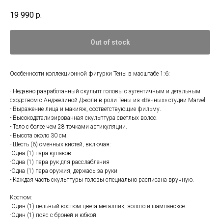
19 990
р.
Out of stock
Особенности коллекционной фигурки Тены в масштабе 1:6:
- Недавно разработанный скульпт головы с аутентичным и детальным
сходством с Анджелиной Джоли в роли Тены из «Вечных» студии Marvel.
- Выражение лица и макияж, соответствующие фильму.
- Высокодетализированная скульптура светлых волос.
- Тело с более чем 28 точками артикуляции.
- Высота около 30 см.
- Шесть (6) сменных кистей, включая:
-Одна (1) пара кулаков
-Одна (1) пара рук для расслабления
-Одна (1) пара оружия, держась за руки
- Каждая часть скульптуры головы специально расписана вручную.
Костюм:
-Один (1) цельный костюм цвета металлик, золото и шампанское.
-Один (1) пояс с броней и юбкой.