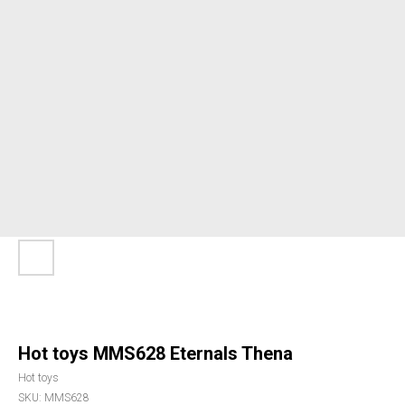
Hot toys MMS628 Eternals Thena
Hot toys
SKU:
MMS628