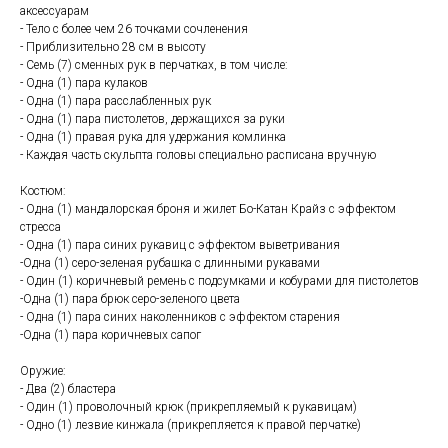
аксессуарам
- Тело с более чем 26 точками сочленения
- Приблизительно 28 см в высоту
- Семь (7) сменных рук в перчатках, в том числе:
- Одна (1) пара кулаков
- Одна (1) пара расслабленных рук
- Одна (1) пара пистолетов, держащихся за руки
- Одна (1) правая рука для удержания комлинка
- Каждая часть скульпта головы специально расписана вручную
Костюм:
- Одна (1) мандалорская броня и жилет Бо-Катан Крайз с эффектом
стресса
- Одна (1) пара синих рукавиц с эффектом выветривания
-Одна (1) серо-зеленая рубашка с длинными рукавами
- Один (1) коричневый ремень с подсумками и кобурами для пистолетов
-Одна (1) пара брюк серо-зеленого цвета
- Одна (1) пара синих наколенников с эффектом старения
-Одна (1) пара коричневых сапог
Оружие:
- Два (2) бластера
- Один (1) проволочный крюк (прикрепляемый к рукавицам)
- Одно (1) лезвие кинжала (прикрепляется к правой перчатке)