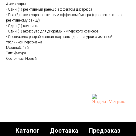
Аксессуары:
- Один (1) реактивный ранец с эффектом дистресса
- Два (2) аксессуара с огненным эффектом бустера (прикрепляются к
реактивному ранцу)
- Один (1) комлинк
- Один (1) аксессуар для диорамы имперского крейсера
- Специально разработанная подставка для фигурки с именной
табличкой персонажа
Масштаб: 1/6
Тип: Фигура
Состояние: Новый
Каталог
Доставка
Предзаказ