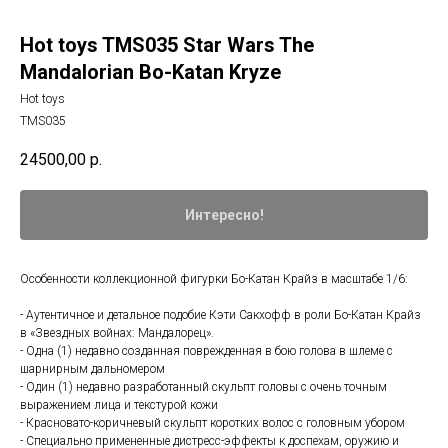
Hot toys TMS035 Star Wars The
Mandalorian Bo-Katan Kryze
Hot toys
TMS035
24500,00
р.
Интересно!
Особенности коллекционной фигурки Бо-Катан Крайз в масштабе 1/6:
- Аутентичное и детальное подобие Кэти Сакхофф в роли Бо-Катан Крайз
в «Звездных войнах: Мандалорец».
- Одна (1) недавно созданная поврежденная в бою голова в шлеме с
шарнирным дальномером
- Один (1) недавно разработанный скульпт головы с очень точным
выражением лица и текстурой кожи
- Красновато-коричневый скульпт коротких волос с головным убором
- Специально примененные дистресс-эффекты к доспехам, оружию и