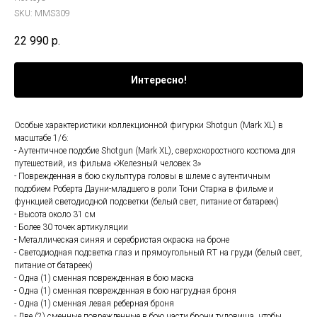
SKU:
MMS309
22 990
р.
Интересно!
Особые характеристики коллекционной фигурки Shotgun (Mark XL) в
масштабе 1/6:
- Аутентичное подобие Shotgun (Mark XL), сверхскоростного костюма для
путешествий, из фильма «Железный человек 3»
- Поврежденная в бою скульптура головы в шлеме с аутентичным
подобием Роберта Дауни-младшего в роли Тони Старка в фильме и
функцией светодиодной подсветки (белый свет, питание от батареек)
- Высота около 31 см
- Более 30 точек артикуляции
- Металлическая синяя и серебристая окраска на броне
- Светодиодная подсветка глаз и прямоугольный RT на груди (белый свет,
питание от батареек)
- Одна (1) сменная поврежденная в бою маска
- Одна (1) сменная поврежденная в бою нагрудная броня
- Одна (1) сменная левая реберная броня
- Две (2) сменные поврежденные в бою части брони туловища, чтобы