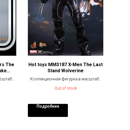
rs The
Hot toys MMS187 X-Men The Last
uke
Stand Wolverine
Pilot)
асштабе
Коллекционная фигурка в масштабе
1/6 (30 см)
Out of stock
Подробнее