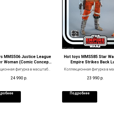
ys MMS506 Justice League
Hot toys MMS585 Star Wa
r Woman (Comic Concept
Empire Strikes Back L
Ver) Exclusive
Skywalker (Snowspeeder 
ционная фигурка в масштабе
Коллекционная фигурка в м
(40th Anniversary)
1/6 (29 см)
1/6 (30 см)
24 990
р.
23 990
р.
робнее
Подробнее