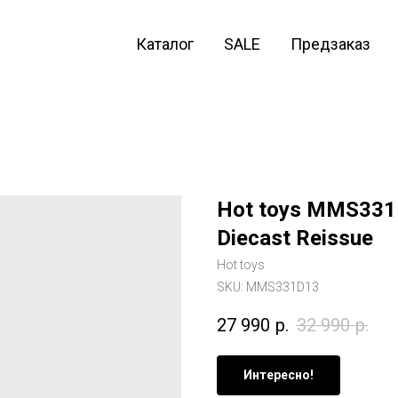
Каталог
SALE
Предзаказ
Hot toys MMS331D
Diecast Reissue
Hot toys
SKU:
MMS331D13
27 990
р.
32 990
р.
Интересно!