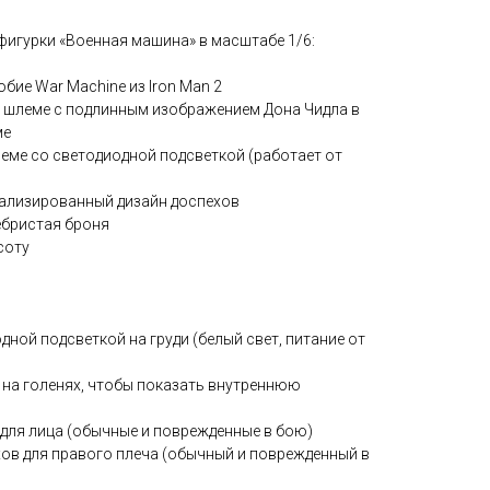
игурки «Военная машина» в масштабе 1/6:
обие War Machine из Iron Man 2
 в шлеме с подлинным изображением Дона Чидла в
ме
шлеме со светодиодной подсветкой (работает от
тализированный дизайн доспехов
ебристая броня
соту
дной подсветкой на груди (белый свет, питание от
и на голенях, чтобы показать внутреннюю
к для лица (обычные и поврежденные в бою)
ехов для правого плеча (обычный и поврежденный в