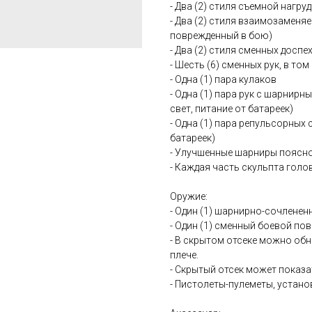
- Два (2) стиля съемной нагр
- Два (2) стиля взаимозаменя
поврежденный в бою)
- Два (2) стиля сменных досп
- Шесть (6) сменных рук, в том
- Одна (1) пара кулаков
- Одна (1) пара рук с шарнир
свет, питание от батареек)
- Одна (1) пара репульсорных
батареек)
- Улучшенные шарниры поясно
- Каждая часть скульпта гол
Оружие:
- Один (1) шарнирно-сочленен
- Один (1) сменный боевой п
- В скрытом отсеке можно об
плече.
- Скрытый отсек может показа
- Пистолеты-пулеметы, устан