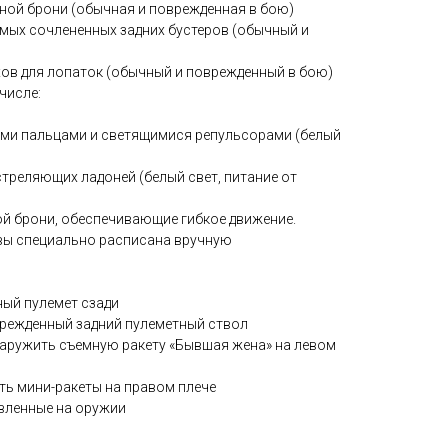
удной брони (обычная и поврежденная в бою)
емых сочлененных задних бустеров (обычный и
ехов для лопаток (обычный и поврежденный в бою)
 числе:
ными пальцами и светящимися репульсорами (белый
 стреляющих ладоней (белый свет, питание от
й брони, обеспечивающие гибкое движение.
овы специально расписана вручную
ный пулемет сзади
оврежденный задний пулеметный ствол
наружить съемную ракету «Бывшая жена» на левом
ть мини-ракеты на правом плече
овленные на оружии