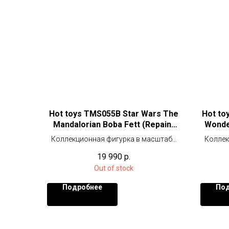
Hot toys TMS055B Star Wars The
Hot to
Mandalorian Boba Fett (Repaint
Wonde
Armor) Special Edition
Коллекционная фигурка в масштабе
Коллек
1/6 (30 см), специальное издание с
19 990
р.
доп. аксессуарами.
Out of stock
Подробнее
Под