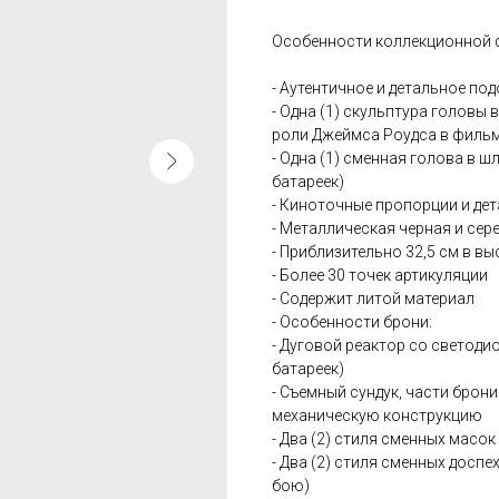
Особенности коллекционной ф
- Аутентичное и детальное под
- Одна (1) скульптура головы
роли Джеймса Роудса в филь
- Одна (1) сменная голова в 
батареек)
- Киноточные пропорции и де
- Металлическая черная и сер
- Приблизительно 32,5 см в вы
- Более 30 точек артикуляции
- Содержит литой материал
- Особенности брони:
- Дуговой реактор со светодио
батареек)
- Съемный сундук, части брон
механическую конструкцию
- Два (2) стиля сменных масо
- Два (2) стиля сменных досп
бою)