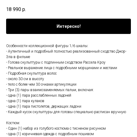
18 990
р.
Интересно!
Особенности коллекционной фигуры 1/6 шкалы:
- Аутентичный и подробный полностью реализованный сходство Джор-
Эла в фильме
- Голова скульптуры с подлинным сходством Рассела Кроу
- Реальное выражение лица с подробными морщинами и жестами
- Подробная скульптура волос
- около 30 см в высоту
- тело с более чем 30 очками артикуляции
- Три (3) пары взаимозаменяемых пальм, включая:
- одна (1) пара расслабленных ладоней
- одна (1) пара кулаков
- одна (1) пара пистолетов, держащих ладони
- Каждый кусок скульптуры для головы специально расписан вручную
Костюм:
- Один (1) набор из голубого костюма с тисненом рисунком
- одна (1) коричневая одежда с подробным пошивом