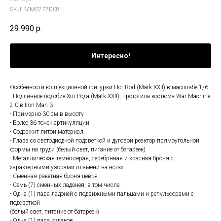
SKU:
MMS272D08
29 990
р.
Интересно!
Особенности коллекционной фигурки Hot Rod (Mark XXII) в масштабе 1/6:
- Подлинное подобие Хот-Рода (Mark XXII), прототипа костюма War Machine
2.0 в Iron Man 3
- Примерно 30 см в высоту
- Более 36 точек артикуляции
- Содержит литой материал
- Глаза со светодиодной подсветкой и дуговой реактор прямоугольной
формы на груди (белый свет, питание от батареек)
- Металлическая темно-серая, серебряная и красная броня с
характерными узорами пламени на ногах.
- Сменная ракетная броня цевья.
- Семь (7) сменных ладоней, в том числе:
- Одна (1) пара ладоней с подвижными пальцами и репульсорами с
подсветкой
(белый свет, питание от батареек)
- Одна (1) пара кулаков