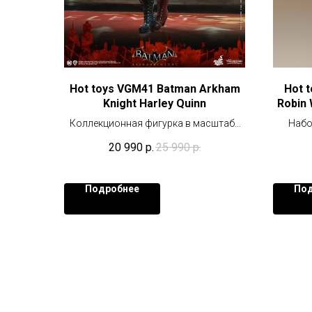
Hot toys VGM41 Batman Arkham
Hot 
Knight Harley Quinn
Robin 
Коллекционная фигурка в масштабе
Набор
1/6 (30 см)
20 990
р.
25 990
р.
Подробнее
Под