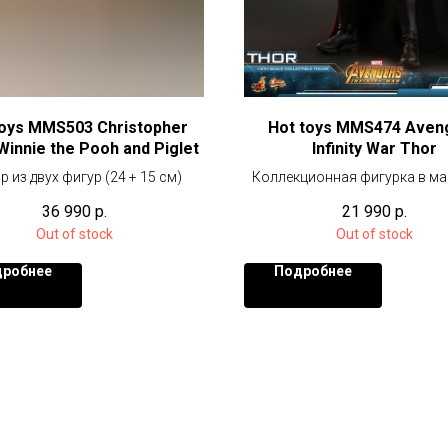
toys MMS503 Christopher
Hot toys MMS474 Aven
Winnie the Pooh and Piglet
Infinity War Thor
 из двух фигур (24 + 15 см)
Коллекционная фигурка в м
1/6 (30 см)
36 990
р.
21 990
р.
Out of stock
Out of stock
робнее
Подробнее