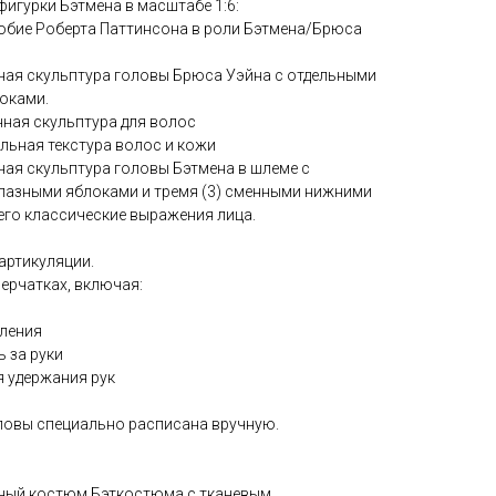
игурки Бэтмена в масштабе 1:6:
добие Роберта Паттинсона в роли Бэтмена/Брюса
нная скульптура головы Брюса Уэйна с отдельными
оками.
нная скульптура для волос
альная текстура волос и кожи
нная скульптура головы Бэтмена в шлеме с
азными яблоками и тремя (3) сменными нижними
го классические выражения лица.
 артикуляции.
перчатках, включая:
бления
ь за руки
я удержания рук
оловы специально расписана вручную.
анный костюм Бэткостюма с тканевым