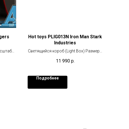
gers
Hоt tоys РLIG013N Irоn Маn Stark
Industries
асштабе
Светящийся короб (Light Box) Размеры
40x15 см. USB кабель в комплекте.
11 990
р.
Подробнее