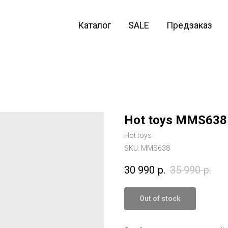
Каталог
SALE
Предзаказ
Hot toys MMS638
Hot toys
SKU:
MMS638
30 990
р.
35 990
р.
Out of stock