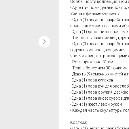
Особенности коллекционной ф
- Аутентичное и детальное по
Уэйна в фильме «Бэтмен».
- Одна (1) недавно разработа
вращающимися глазными ябл
-Одна (1) дополнительная сме
- Точное выражение лица, дет
- Одна (1) недавно разработа
отдельными вращающимися гл
частями лица, отражающими е
- Рост примерно 31 см.
- Тело с более чем 30 точками
- Девять (9) сменных кистей в 
-Одна (1) пара кулаков
-Одна (1) пара рук для рассла
-Одна (1) пара оружия, держас
-Одна (1) пара аксессуаров дл
-Один (1) жест левой рукой
- Каждая часть скульптуры г
Костюм:
- Один (1) недавно разработ