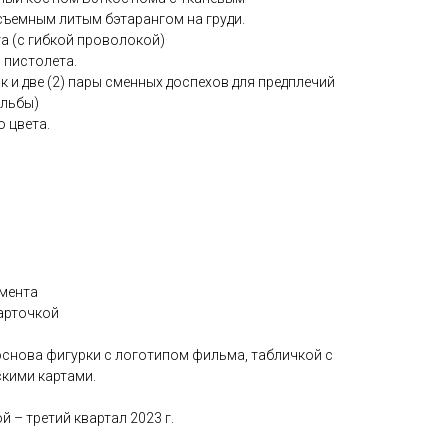
ъемным литым бэтарангом на груди.
та (с гибкой проволокой)
я пистолета.
ок и две (2) пары сменных доспехов для предплечий
ельбы)
о цвета.
умента
карточкой
основа фигурки с логотипом фильма, табличкой с
кими картами.
 – третий квартал 2023 г.