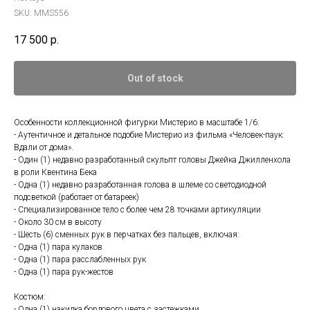
SKU:
MMS556
17 500
р.
Out of stock
Особенности коллекционной фигурки Мистерио в масштабе 1/6:
- Аутентичное и детальное подобие Мистерио из фильма «Человек-паук:
Вдали от дома».
- Один (1) недавно разработанный скульпт головы Джейка Джилленхола
в роли Квентина Бека
- Одна (1) недавно разработанная голова в шлеме со светодиодной
подсветкой (работает от батареек)
- Специализированное тело с более чем 28 точками артикуляции
- Около 30 см в высоту
- Шесть (6) сменных рук в перчатках без пальцев, включая:
- Одна (1) пара кулаков
- Одна (1) пара расслабленных рук
- Одна (1) пара рук-жестов
Костюм:
- Одна (1) накидка бордового цвета с застежками