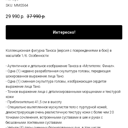
SKU:
MMS564
29 990
р.
37 990
р.
Интересно!
Коллекционная фигурка Таноса (версия с повреждениями в бою) в
масштабе 1/6. Особенности:
- Аутентичное и детальное изображение Таноса в «Мстителях: Финал».
- Одна (1) недавно разработанная скульптура головы, передающая
шокированное выражение лица Тано.
- Одна (1) сменная скульптура головы, изображающая сердитое
выражение лица Тано.
- Точное выражение лица с детализированными морщинами и текстурой
кожи
- Приблизительно 41,5 см в высоту
- Специально вылепленное мускулистое тело с пурпурной кожей,
демонстрирующее очень реалистичную текстуру кожи с более чем 20
точками сочленения, встроенными суставами в шее и руках с
бесшовными локтевыми суставами.
- Четыре (4) пары сменных бронированных рук, в том числе: