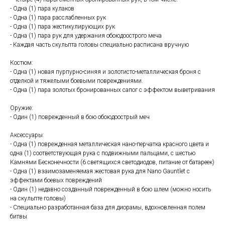
- Одна (1) пара кулаков
- Одна (1) пара расслабленных рук
- Одна (1) пара жестикулирующих рук
- Одна (1) пара рук для удержания обоюдоострого меча
- Каждая часть скульпта головы специально расписана вручную
Костюм:
- Одна (1) новая пурпурно-синяя и золотисто-металлическая броня с
отделкой и тяжелыми боевыми повреждениями.
- Одна (1) пара золотых бронированных сапог с эффектом выветривания
Оружие:
- Один (1) поврежденный в бою обоюдоострый меч
Аксессуары:
- Одна (1) поврежденная металлическая нано-перчатка красного цвета и
одна (1) соответствующая рука с подвижными пальцами, с шестью
Камнями Бесконечности (6 светящихся светодиодов, питание от батареек)
- Одна (1) взаимозаменяемая жестовая рука для Nano Gauntlet с
эффектами боевых повреждений
- Один (1) недавно созданный поврежденный в бою шлем (можно носить
на скульпте головы)
- Специально разработанная база для диорамы, вдохновленная полем
битвы