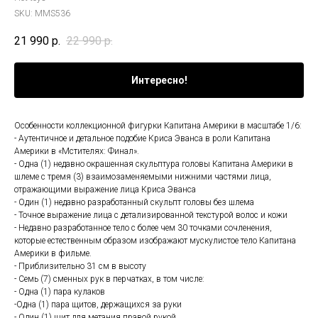
SKU:
MMS536
21 990
р.
22 990
р.
Интересно!
Особенности коллекционной фигурки Капитана Америки в масштабе 1/6:
- Аутентичное и детальное подобие Криса Эванса в роли Капитана
Америки в «Мстителях: Финал».
- Одна (1) недавно окрашенная скульптура головы Капитана Америки в
шлеме с тремя (3) взаимозаменяемыми нижними частями лица,
отражающими выражение лица Криса Эванса
- Один (1) недавно разработанный скульпт головы без шлема
- Точное выражение лица с детализированной текстурой волос и кожи
- Недавно разработанное тело с более чем 30 точками сочленения,
которые естественным образом изображают мускулистое тело Капитана
Америки в фильме.
- Приблизительно 31 см в высоту
- Семь (7) сменных рук в перчатках, в том числе:
- Одна (1) пара кулаков
-Одна (1) пара щитов, держащихся за руки
- Один (1) щит для метания правой рукой