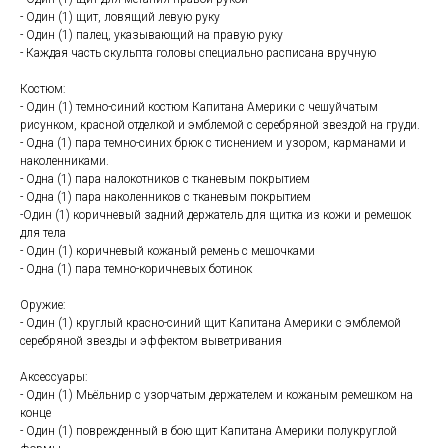
- Один (1) щит, ловящий левую руку
- Один (1) палец, указывающий на правую руку
- Каждая часть скульпта головы специально расписана вручную
Костюм:
- Один (1) темно-синий костюм Капитана Америки с чешуйчатым
рисунком, красной отделкой и эмблемой с серебряной звездой на груди.
- Одна (1) пара темно-синих брюк с тиснением и узором, карманами и
наколенниками.
- Одна (1) пара налокотников с тканевым покрытием
- Одна (1) пара наколенников с тканевым покрытием
-Один (1) коричневый задний держатель для щитка из кожи и ремешок
для тела
- Один (1) коричневый кожаный ремень с мешочками
- Одна (1) пара темно-коричневых ботинок
Оружие:
- Один (1) круглый красно-синий щит Капитана Америки с эмблемой
серебряной звезды и эффектом выветривания
Аксессуары:
- Один (1) Мьёльнир с узорчатым держателем и кожаным ремешком на
конце
- Один (1) поврежденный в бою щит Капитана Америки полукруглой