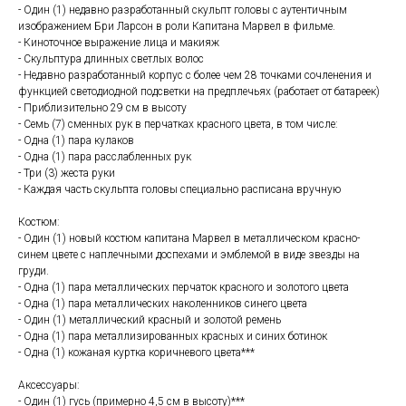
- Один (1) недавно разработанный скульпт головы с аутентичным
изображением Бри Ларсон в роли Капитана Марвел в фильме.
- Киноточное выражение лица и макияж
- Скульптура длинных светлых волос
- Недавно разработанный корпус с более чем 28 точками сочленения и
функцией светодиодной подсветки на предплечьях (работает от батареек)
- Приблизительно 29 см в высоту
- Семь (7) сменных рук в перчатках красного цвета, в том числе:
- Одна (1) пара кулаков
- Одна (1) пара расслабленных рук
- Три (3) жеста руки
- Каждая часть скульпта головы специально расписана вручную
Костюм:
- Один (1) новый костюм капитана Марвел в металлическом красно-
синем цвете с наплечными доспехами и эмблемой в виде звезды на
груди.
- Одна (1) пара металлических перчаток красного и золотого цвета
- Одна (1) пара металлических наколенников синего цвета
- Один (1) металлический красный и золотой ремень
- Одна (1) пара металлизированных красных и синих ботинок
- Одна (1) кожаная куртка коричневого цвета***
Аксессуары:
- Один (1) гусь (примерно 4,5 см в высоту)***