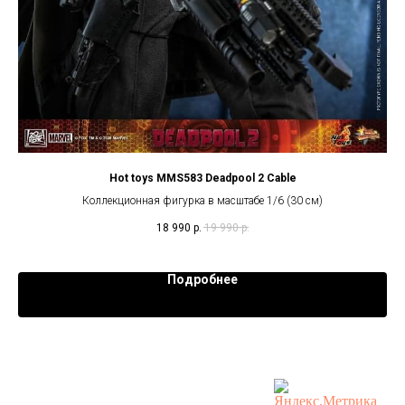
Hot toys MMS583 Deadpool 2 Cable
Ho
Коллекционная фигурка в масштабе 1/6 (30 см)
18 990
р.
19 990
р.
Подробнее