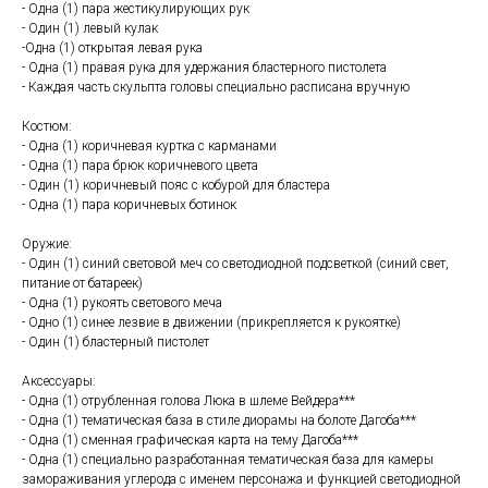
- Одна (1) пара жестикулирующих рук
- Один (1) левый кулак
-Одна (1) открытая левая рука
- Одна (1) правая рука для удержания бластерного пистолета
- Каждая часть скульпта головы специально расписана вручную
Костюм:
- Одна (1) коричневая куртка с карманами
- Одна (1) пара брюк коричневого цвета
- Один (1) коричневый пояс с кобурой для бластера
- Одна (1) пара коричневых ботинок
Оружие:
- Один (1) синий световой меч со светодиодной подсветкой (синий свет,
питание от батареек)
- Одна (1) рукоять светового меча
- Одно (1) синее лезвие в движении (прикрепляется к рукоятке)
- Один (1) бластерный пистолет
Аксессуары:
- Одна (1) отрубленная голова Люка в шлеме Вейдера***
- Одна (1) тематическая база в стиле диорамы на болоте Дагоба***
- Одна (1) сменная графическая карта на тему Дагоба***
- Одна (1) специально разработанная тематическая база для камеры
замораживания углерода с именем персонажа и функцией светодиодной