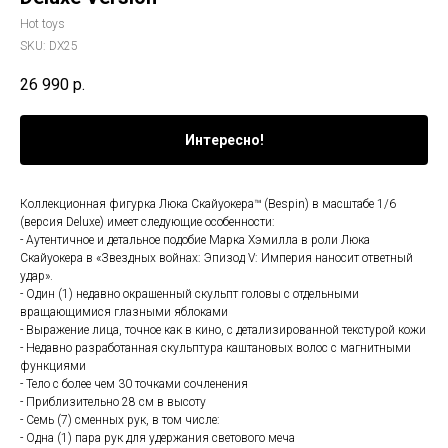
Hot toys
SKU:
DX25
26 990
р.
Интересно!
Коллекционная фигурка Люка Скайуокера™ (Bespin) в масштабе 1/6
(версия Deluxe) имеет следующие особенности:
- Аутентичное и детальное подобие Марка Хэмилла в роли Люка
Скайуокера в «Звездных войнах: Эпизод V: Империя наносит ответный
удар».
- Один (1) недавно окрашенный скульпт головы с отдельными
вращающимися глазными яблоками
- Выражение лица, точное как в кино, с детализированной текстурой кожи
- Недавно разработанная скульптура каштановых волос с магнитными
функциями
- Тело с более чем 30 точками сочленения
- Приблизительно 28 см в высоту
- Семь (7) сменных рук, в том числе:
- Одна (1) пара рук для удержания светового меча