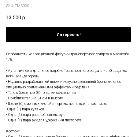
SKU:
TMS030
13 500
р.
Интересно!
Особенности коллекционной фигурки транспортного солдата в масштабе
1/6:
- Аутентичное и детальное подобие Транспортного солдата из «Звездных
войн: Мандалорец».
- Недавно разработанный шлем и искусно сделанный бронежилет со
специально примененными эффектами бедствия.
- Тело с более чем 30 точками сочленения
- Приблизительно 31 см в высоту
- Шесть (6) сменных кистей в черных перчатках, в том числе:
-Одна (1) пара кулаков
- Одна (1) пара расслабленных рук
- Одна (1) пара рук для удержания пистолета
Костюм:
- Одна (1) недавно созданная броня транспортного солдата с эффектами