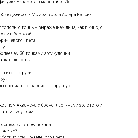
игурки Аквамена в масштабе 1/6:
добие Джейсона Момоа в роли Артура Карри/
 головы с точным выражением лица, как в кино, с
кожи и бородой.
оричневого цвета
оту
более чем 30 точками артикуляции
чатках, включая:
жащихся за руки
 рук
овы специально расписана вручную
й костюм Аквамена с бронепластинами золотого и
йчатым рисунком.
 доспехов для предплечий
 поножей
х ботинок темно-зеленого цвета