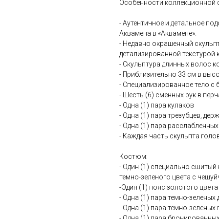
Особенности коллекционной ф
- Аутентичное и детальное по
Аквамена в «Аквамене».
- Недавно окрашенный скульпт
детализированной текстурой 
- Скульптура длинных волос к
- Приблизительно 33 см в выс
- Специализированное тело с 
- Шесть (6) сменных рук в пер
- Одна (1) пара кулаков
- Одна (1) пара трезубцев, дер
- Одна (1) пара расслабленных
- Каждая часть скульпта гол
Костюм:
- Один (1) специально сшиты
темно-зеленого цвета с чешу
-Один (1) пояс золотого цвета
- Одна (1) пара темно-зеленых
- Одна (1) пара темно-зеленых
- Одна (1) пара бронированны