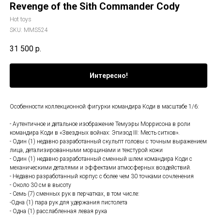
Revenge of the Sith Commander Cody
Hot toys
SKU:
MMS524
31 500
р.
Интересно!
Особенности коллекционной фигурки командира Коди в масштабе 1/6:
- Аутентичное и детальное изображение Темуэры Моррисона в роли
командира Коди в «Звездных войнах: Эпизод III: Месть ситхов».
- Один (1) недавно разработанный скульпт головы с точным выражением
лица, детализированными морщинами и текстурой кожи
- Один (1) недавно разработанный сменный шлем командира Коди с
механическими деталями и эффектами атмосферных воздействий.
- Недавно разработанный корпус с более чем 30 точками сочленения
- Около 30 см в высоту
- Семь (7) сменных рук в перчатках, в том числе:
-Одна (1) пара рук для удержания пистолета
- Одна (1) расслабленная левая рука