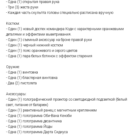
- Одна (1) открытая правая рука
- Три (3) жеста руки
- Каждая часть скульпта головы специально расписана вручную
Костюм:
- Один (1) новый доспех командира Коди с характерными оранжевыми
деталями и эффектами выветривания.
- Один (1) съемный аксессуар на броне правой руки
- Один (1) черный нижний костюм
- Один (1) пояс оранжевого и серого цветов
- Одна (1) пара белых ботинок с эффектом старения
Оружие:
- Одна (1) винтовка
- Одна (1) бластерная винтовка
- Два (2) пистолета
Аксессуары:
- Один (1) голографический проектор со светодиодной подсветкой (белый
свет, питание от батареек)
- Один (1) реактивный ранец с магнитным креплением
- Одна (1) голограмма Оби-Вана Кеноби
- Одна (1) голограмма десантника
- Одна (1) голограмма Йоды
- Одна (1) голограмма Дарта Сидиуса