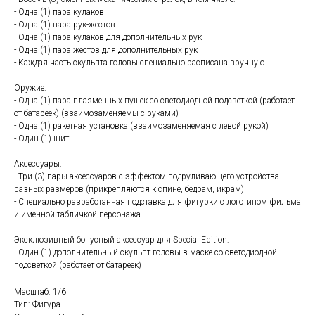
- Одна (1) пара кулаков
- Одна (1) пара рук-жестов
- Одна (1) пара кулаков для дополнительных рук
- Одна (1) пара жестов для дополнительных рук
- Каждая часть скульпта головы специально расписана вручную
Оружие:
- Одна (1) пара плазменных пушек со светодиодной подсветкой (работает
от батареек) (взаимозаменяемы с руками)
- Одна (1) ракетная установка (взаимозаменяемая с левой рукой)
- Один (1) щит
Аксессуары:
- Три (3) пары аксессуаров с эффектом подруливающего устройства
разных размеров (прикрепляются к спине, бедрам, икрам)
- Специально разработанная подставка для фигурки с логотипом фильма
и именной табличкой персонажа
Эксклюзивный бонусный аксессуар для Special Edition:
- Один (1) дополнительный скульпт головы в маске со светодиодной
подсветкой (работает от батареек)
Масштаб: 1/6
Тип: Фигура