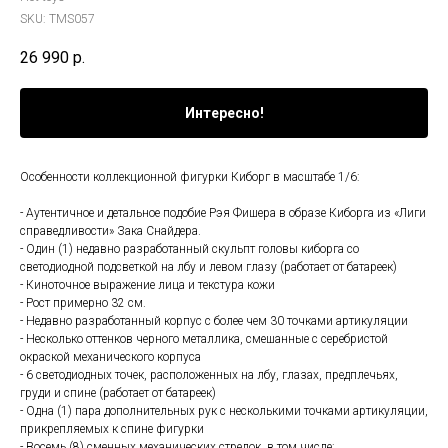
SKU:
TMS057
26 990
р.
Интересно!
Особенности коллекционной фигурки Киборг в масштабе 1/6:
- Аутентичное и детальное подобие Рэя Фишера в образе Киборга из «Лиги
справедливости» Зака Снайдера.
- Один (1) недавно разработанный скульпт головы киборга со
светодиодной подсветкой на лбу и левом глазу (работает от батареек)
- Киноточное выражение лица и текстура кожи
- Рост примерно 32 см.
- Недавно разработанный корпус с более чем 30 точками артикуляции
- Несколько оттенков черного металлика, смешанные с серебристой
окраской механического корпуса
- 6 светодиодных точек, расположенных на лбу, глазах, предплечьях,
груди и спине (работает от батареек)
- Одна (1) пара дополнительных рук с несколькими точками артикуляции,
прикрепляемых к спине фигурки
- Восемь (8) сменных механических стрелок, в том числе: