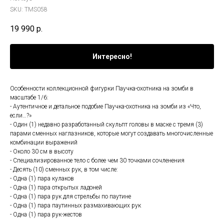
SKU:
TMS058
19 990
р.
Интересно!
Особенности коллекционной фигурки Паучка-охотника на зомби в
масштабе 1/6:
- Аутентичное и детальное подобие Паучка-охотника на зомби из «Что,
если…?»
- Один (1) недавно разработанный скульпт головы в маске с тремя (3)
парами сменных наглазников, которые могут создавать многочисленные
комбинации выражений
- Около 30 см в высоту
- Специализированное тело с более чем 30 точками сочленения
- Десять (10) сменных рук, в том числе:
- Одна (1) пара кулаков
- Одна (1) пара открытых ладоней
- Одна (1) пара рук для стрельбы по паутине
- Одна (1) пара паутинных размахивающих рук
- Одна (1) пара рук-жестов