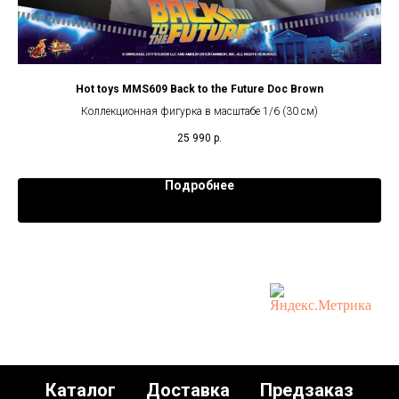
ted
Hot toys MMS609 Back to the Future Doc Brown
Ho
Коллекционная фигурка в масштабе 1/6 (30 см)
25 990
р.
Подробнее
Каталог
Доставка
Предзаказ