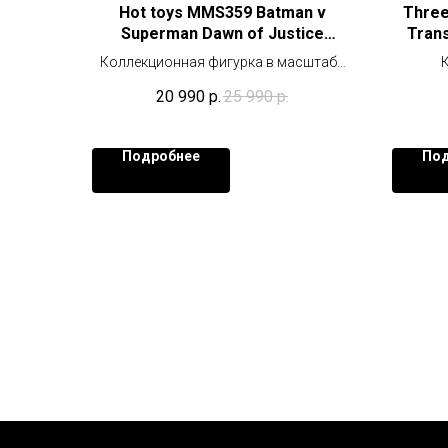
Hot toys MMS359 Batman v
Three
Superman Dawn of Justice
Trans
Wonder Woman
Коллекционная фигурка в масштабе
1/6 (29 см)
20 990
р.
25 990
р.
Подробнее
Под