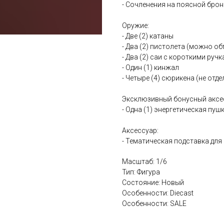
- Сочленения на поясной бро
Оружие:
- Две (2) катаны
- Два (2) пистолета (можно о
- Два (2) саи с короткими руч
- Один (1) кинжал
- Четыре (4) сюрикена (не отд
Эксклюзивный бонусный аксессу
- Одна (1) энергетическая пуш
Аксессуар:
- Тематическая подставка дл
Масштаб: 1/6
Тип: Фигура
Состояние: Новый
Особенности: Diecast
Особенности: SALE