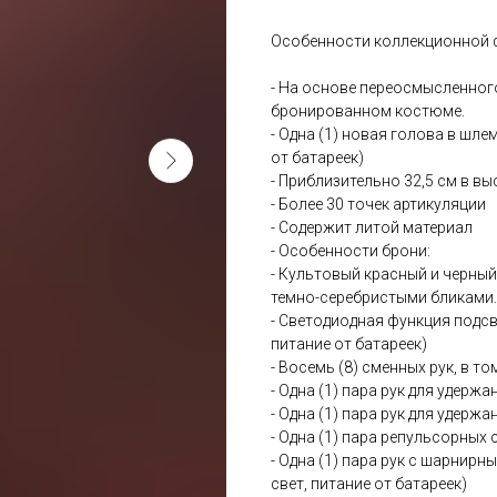
Особенности коллекционной ф
- На основе переосмысленного
бронированном костюме.
- Одна (1) новая голова в шле
от батареек)
- Приблизительно 32,5 см в вы
- Более 30 точек артикуляции
- Содержит литой материал
- Особенности брони:
- Культовый красный и черный
темно-серебристыми бликами.
- Светодиодная функция подсве
питание от батареек)
- Восемь (8) сменных рук, в то
- Одна (1) пара рук для удерж
- Одна (1) пара рук для удержа
- Одна (1) пара репульсорных 
- Одна (1) пара рук с шарнир
свет, питание от батареек)