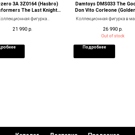
zero 3A 3Z0164 (Hasbro)
Damtoys DMS033 The God
formers The Last Knight
Don Vito Corleone (Golde
DLX Bumblebee
Ver.)
Коллекционная фигурка
Коллекционная фигурка в м
1/6 (30 см)
21 990
р.
26 990
р.
Out of stock
робнее
Подробнее