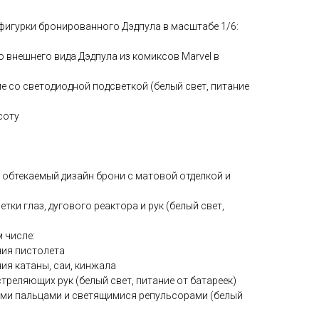
игурки бронированного Дэдпула в масштабе 1/6:
 внешнего вида Дэдпула из комиксов Marvel в
ме со светодиодной подсветкой (белый свет, питание
соту
 обтекаемый дизайн брони с матовой отделкой и
тки глаз, дугового реактора и рук (белый свет,
м числе:
ания пистолета
ния катаны, саи, кинжала
стреляющих рук (белый свет, питание от батареек)
ными пальцами и светящимися репульсорами (белый