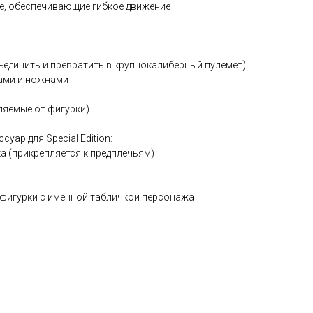
не, обеспечивающие гибкое движение
бъединить и превратить в крупнокалиберный пулемет)
ками и ножнами
еляемые от фигурки)
ар для Special Edition:
ка (прикрепляется к предплечьям)
я фигурки с именной табличкой персонажа