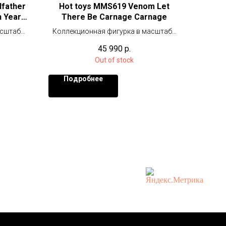
father
Hot toys MMS619 Venom Let
n Years
There Be Carnage Carnage
асштабе
Коллекционная фигурка в масштабе
1/6 (43 см)
45 990
р.
Out of stock
Подробнее