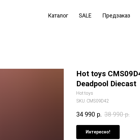
Каталог
SALE
Предзаказ
Hot toys CMS09D4
Deadpool Diecast
Hot toys
SKU:
CMS09D42
34 990
р.
38 990
р.
Интересно!