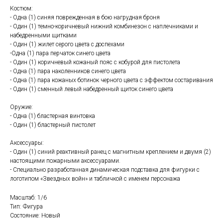
Костюм:
- Одна (1) синяя поврежденная в бою нагрудная броня
- Один (1) темно-коричневый нижний комбинезон с наплечниками и
набедренными щитками
- Один (1) жилет серого цвета с доспехами
-Одна (1) пара перчаток синего цвета
- Один (1) коричневый кожаный пояс с кобурой для пистолета
- Одна (1) пара наколенников синего цвета
- Одна (1) пара кожаных ботинок черного цвета с эффектом состаривания
- Один (1) сменный левый набедренный щиток синего цвета
Оружие:
- Одна (1) бластерная винтовка
- Один (1) бластерный пистолет
Аксессуары:
- Один (1) синий реактивный ранец с магнитным креплением и двумя (2)
настоящими пожарными аксессуарами.
- Специально разработанная динамическая подставка для фигурки с
логотипом «Звездных войн» и табличкой с именем персонажа
Масштаб: 1/6
Тип: Фигура
Состояние: Новый