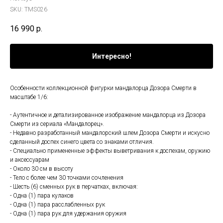
SKU:
TMS026
16 990
р.
Интересно!
Особенности коллекционной фигурки мандалорца Дозора Смерти в
масштабе 1/6:
- Аутентичное и детализированное изображение мандалорца из Дозора
Смерти из сериала «Мандалорец».
- Недавно разработанный мандалорский шлем Дозора Смерти и искусно
сделанный доспех синего цвета со знаками отличия.
- Специально примененные эффекты выветривания к доспехам, оружию
и аксессуарам
- Около 30 см в высоту
- Тело с более чем 30 точками сочленения
- Шесть (6) сменных рук в перчатках, включая:
- Одна (1) пара кулаков
- Одна (1) пара расслабленных рук
- Одна (1) пара рук для удержания оружия