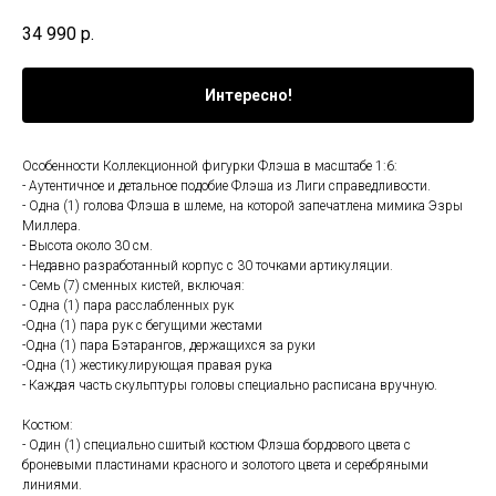
34 990
р.
Интересно!
Особенности Коллекционной фигурки Флэша в масштабе 1:6:
- Аутентичное и детальное подобие Флэша из Лиги справедливости.
- Одна (1) голова Флэша в шлеме, на которой запечатлена мимика Эзры
Миллера.
- Высота около 30 см.
- Недавно разработанный корпус с 30 точками артикуляции.
- Семь (7) сменных кистей, включая:
- Одна (1) пара расслабленных рук
-Одна (1) пара рук с бегущими жестами
-Одна (1) пара Бэтарангов, держащихся за руки
-Одна (1) жестикулирующая правая рука
- Каждая часть скульптуры головы специально расписана вручную.
Костюм:
- Один (1) специально сшитый костюм Флэша бордового цвета с
броневыми пластинами красного и золотого цвета и серебряными
линиями.