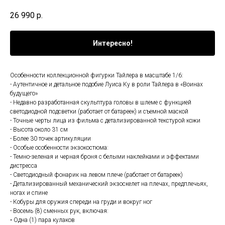
26 990
р.
Интересно!
Особенности коллекционной фигурки Тайлера в масштабе 1/6:
- Аутентичное и детальное подобие Луиса Ку в роли Тайлера в «Воинах
будущего»
- Недавно разработанная скульптура головы в шлеме с функцией
светодиодной подсветки (работает от батареек) и съемной маской
- Точные черты лица из фильма с детализированной текстурой кожи
- Высота около 31 см
- Более 30 точек артикуляции
- Особые особенности экзокостюма:
- Темно-зеленая и черная броня с белыми наклейками и эффектами
дистресса
- Светодиодный фонарик на левом плече (работает от батареек)
- Детализированный механический экзоскелет на плечах, предплечьях,
ногах и спине
- Кобуры для оружия спереди на груди и вокруг ног
- Восемь (8) сменных рук, включая:
• Одна (1) пара кулаков