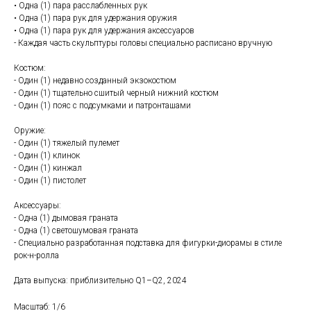
• Одна (1) пара расслабленных рук
• Одна (1) пара рук для удержания оружия
• Одна (1) пара рук для удержания аксессуаров
- Каждая часть скульптуры головы специально расписано вручную
Костюм:
- Один (1) недавно созданный экзокостюм
- Один (1) тщательно сшитый черный нижний костюм
- Один (1) пояс с подсумками и патронташами
Оружие:
- Один (1) тяжелый пулемет
- Один (1) клинок
- Один (1) кинжал
- Один (1) пистолет
Аксессуары:
- Одна (1) дымовая граната
- Одна (1) светошумовая граната
- Специально разработанная подставка для фигурки-диорамы в стиле
рок-н-ролла
Дата выпуска: приблизительно Q1–Q2, 2024
Масштаб: 1/6