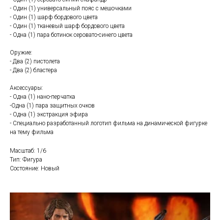
- Один (1) универсальный пояс с мешочками
- Один (1) шарф бордового цвета
- Один (1) тканевый шарф бордового цвета
- Одна (1) пара ботинок серовато-синего цвета
Оружие:
- Два (2) пистолета
- Два (2) бластера
Аксессуары:
- Одна (1) нано-перчатка
-Одна (1) пара защитных очков
- Одна (1) экстракция эфира
- Специально разработанный логотип фильма на динамической фигурке
на тему фильма
Масштаб: 1/6
Тип: Фигура
Состояние: Новый