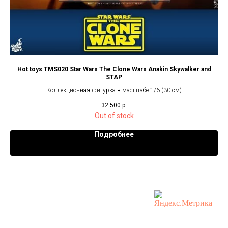
Hot toys TMS020 Star Wars The Clone Wars Anakin Skywalker and
SW
STAP
Коллекционная фигурка в масштабе 1/6 (30 см)
32 500
р.
Out of stock
Подробнее