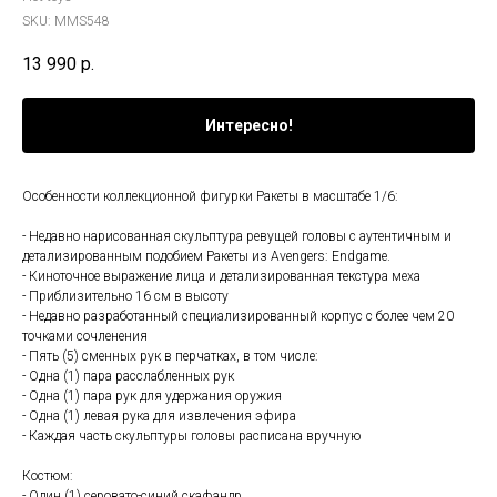
SKU:
MMS548
13 990
р.
Интересно!
Особенности коллекционной фигурки Ракеты в масштабе 1/6:
- Недавно нарисованная скульптура ревущей головы с аутентичным и
детализированным подобием Ракеты из Avengers: Endgame.
- Киноточное выражение лица и детализированная текстура меха
- Приблизительно 16 см в высоту
- Недавно разработанный специализированный корпус с более чем 20
точками сочленения
- Пять (5) сменных рук в перчатках, в том числе:
- Одна (1) пара расслабленных рук
- Одна (1) пара рук для удержания оружия
- Одна (1) левая рука для извлечения эфира
- Каждая часть скульптуры головы расписана вручную
Костюм:
- Один (1) серовато-синий скафандр